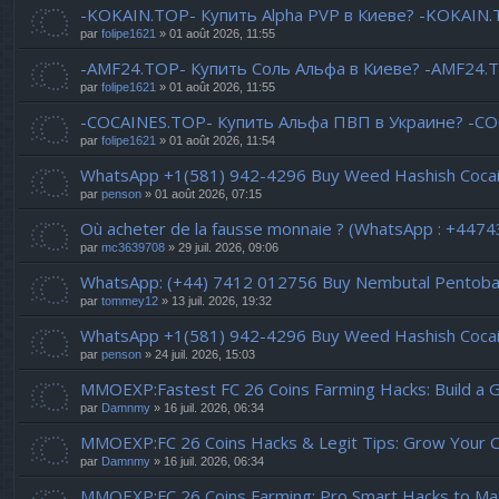
-KOKAIN.TOP- Купить Alpha PVP в Киеве? -KOKAIN.T
par
folipe1621
» 01 août 2026, 11:55
-AMF24.TOP- Купить Соль Альфа в Киеве? -AMF24.
par
folipe1621
» 01 août 2026, 11:55
-COCAINES.TOP- Купить Альфа ПВП в Украине? -COC
par
folipe1621
» 01 août 2026, 11:54
WhatsApp +1(581) 942-4296 Buy Weed Hashish Cocaine
par
penson
» 01 août 2026, 07:15
Où acheter de la fausse monnaie ? (WhatsApp : +447
par
mc3639708
» 29 juil. 2026, 09:06
WhatsApp: (+44) 7412 012756 Buy Nembutal Pentobarb
par
tommey12
» 13 juil. 2026, 19:32
WhatsApp +1(581) 942-4296 Buy Weed Hashish Cocai
par
penson
» 24 juil. 2026, 15:03
MMOEXP:Fastest FC 26 Coins Farming Hacks: Build a 
par
Damnmy
» 16 juil. 2026, 06:34
MMOEXP:FC 26 Coins Hacks & Legit Tips: Grow Your C
par
Damnmy
» 16 juil. 2026, 06:34
MMOEXP:FC 26 Coins Farming: Pro Smart Hacks to Ma