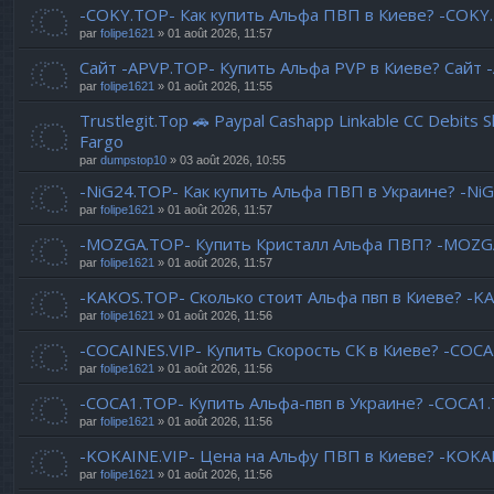
-COKY.TOP- Как купить Альфа ПВП в Киеве? -COKY
par
folipe1621
» 01 août 2026, 11:57
Сайт -APVP.TOP- Купить Альфа PVP в Киеве? Сайт 
par
folipe1621
» 01 août 2026, 11:55
Trustlegit.Top 🚗 Paypal Cashapp Linkable CC Debits 
Fargo
par
dumpstop10
» 03 août 2026, 10:55
-NiG24.TOP- Как купить Альфа ПВП в Украине? -Ni
par
folipe1621
» 01 août 2026, 11:57
-MOZGA.TOP- Купить Кристалл Альфа ПВП? -MOZGA
par
folipe1621
» 01 août 2026, 11:57
-KAKOS.TOP- Сколько стоит Альфа пвп в Киеве? -K
par
folipe1621
» 01 août 2026, 11:56
-COCAINES.VIP- Купить Скорость СК в Киеве? -COCAI
par
folipe1621
» 01 août 2026, 11:56
-COCA1.TOP- Купить Альфа-пвп в Украине? -COCA1
par
folipe1621
» 01 août 2026, 11:56
-KOKAINE.VIP- Цена на Альфу ПВП в Киеве? -KOKAIN
par
folipe1621
» 01 août 2026, 11:56