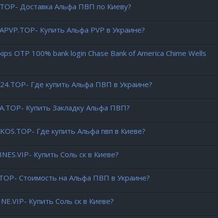
.TOP- Доставка Альфа ПВП по Киеву?
-APVP.TOP- Купить Альфа PVP в Украине?
Skips OTP 100% bank login Chase Bank of America Chime Wells
G24.TOP- Где купить Альфа ПВП в Украине?
.TOP- Купить Закладку Альфа ПВП?
AKOS.TOP- Где купить Альфа пвп в Киеве?
NES.VIP- Купить Соль ск в Киеве?
.TOP- Стоимость на Альфа ПВП в Украине?
E.VIP- Купить Соль ск в Киеве?