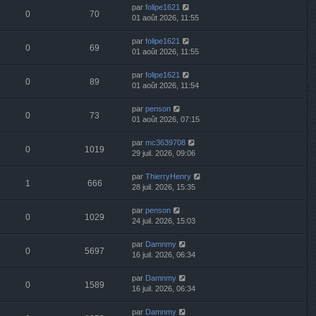
par
folipe1621
0
70
01 août 2026, 11:55
par
folipe1621
0
69
01 août 2026, 11:55
par
folipe1621
0
89
01 août 2026, 11:54
par
penson
0
73
01 août 2026, 07:15
par
mc3639708
0
1019
29 juil. 2026, 09:06
par
ThierryHenry
1
666
28 juil. 2026, 15:35
par
penson
0
1029
24 juil. 2026, 15:03
par
Damnmy
0
5697
16 juil. 2026, 06:34
par
Damnmy
0
1589
16 juil. 2026, 06:34
par
Damnmy