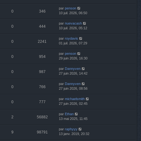
par
penson
0
346
10 juil. 2026, 06:50
par
nuevacash
0
444
10 juil. 2026, 05:12
par
roydavis
0
2241
01 juil. 2026, 07:29
par
penson
0
954
29 juin 2026, 16:30
par
Dannyven
0
987
27 juin 2026, 14:42
par
Dannyven
0
766
27 juin 2026, 08:56
par
michaelsmith
0
777
27 juin 2026, 02:45
par
Ethan
2
56882
13 mai 2025, 11:45
par
raphyyy
9
98791
13 janv. 2019, 20:32