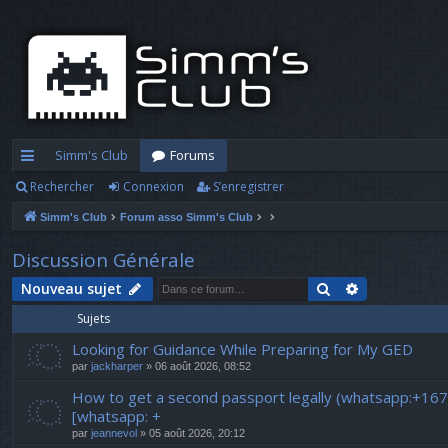
Simm's Club
Forums
Rechercher
Connexion
S’enregistrer
cc
Simm's Club
Forum asso Simm's Club
ès
ra
Discussion Générale
pi
Rechercher
Recherche a
Nouveau sujet
Sujets
d
Looking for Guidance While Preparing for My GED
e
par
jackharper
» 06 août 2026, 08:52
How to get a second passport legally (whatsapp:+16
[whatsapp: +
par
jeannevol
» 05 août 2026, 20:12