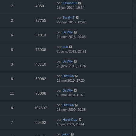
par
Kitsune53
2
43501
16 juin 2014, 19:34
par
Tyr@nT
2
37755
22 nov. 2013, 12:42
par
Dr.Wily
6
54813
14 nov. 2013, 20:06
par
cub
8
73038
25 janv. 2012, 22:21
par
Dr.Wily
3
43710
25 janv. 2012, 11:26
par
DistrAA
8
60982
12 mai 2010, 17:20
par
Dr.Wily
11
75006
10 mai 2010, 11:43
par
DistrAA
8
107697
23 nov. 2009, 20:35
par
Hard-Gay
7
65402
16 juil. 2009, 23:44
par
joker