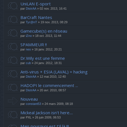
UniLAN E-sport
par
DistrAA
» 02 nov. 2013, 16:41
BarCraft Nantes
par
Tyr@nT
» 19 nov. 2013, 08:29
Gamecube(s) en réseau
par
iZno
» 18 oct. 2013, 11:44
SPAMMEUR !!
par
neo
» 16 janv. 2012, 20:21
Dr.Wily est une femme
par
cub
» 24 janv. 2012, 18:31
Anti-virus + ESIA (LAVAL) = hacking
par
DistrAA
» 12 mai 2010, 12:40
HADOPI le commencement ...
par
DistrAA
» 20 avr. 2010, 08:57
Nouveau
par
constant53
» 24 mars 2009, 08:18
Mickeal Jackson isn't here....
par
PXL
» 26 juin 2009, 06:53
Mais pourquoi est t'il là !!!