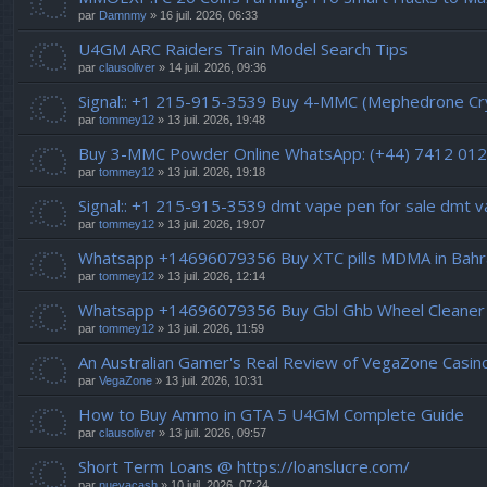
par
Damnmy
» 16 juil. 2026, 06:33
U4GM ARC Raiders Train Model Search Tips
par
clausoliver
» 14 juil. 2026, 09:36
Signal:: +1 215-915-3539 Buy 4-MMC (Mephedrone Crys
par
tommey12
» 13 juil. 2026, 19:48
Buy 3-MMC Powder Online WhatsApp: (+44) 7412 01
par
tommey12
» 13 juil. 2026, 19:18
Signal:: +1 215-915-3539 dmt vape pen for sale dmt 
par
tommey12
» 13 juil. 2026, 19:07
Whatsapp +14696079356 Buy XTC pills MDMA in Bahra
par
tommey12
» 13 juil. 2026, 12:14
Whatsapp +14696079356 Buy Gbl Ghb Wheel Cleaner 
par
tommey12
» 13 juil. 2026, 11:59
An Australian Gamer's Real Review of VegaZone Casi
par
VegaZone
» 13 juil. 2026, 10:31
How to Buy Ammo in GTA 5 U4GM Complete Guide
par
clausoliver
» 13 juil. 2026, 09:57
Short Term Loans @ https://loanslucre.com/
par
nuevacash
» 10 juil. 2026, 07:24