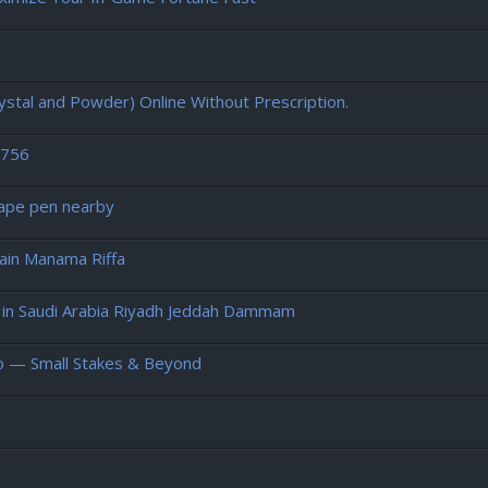
tal and Powder) Online Without Prescription.
2756
vape pen nearby
in Manama Riffa
in Saudi Arabia Riyadh Jeddah Dammam
no — Small Stakes & Beyond