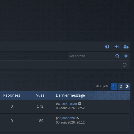
A
Recher
Re
FA
o
’e
Q
n
nr
n
eg
ex
ist
2
1
S
76 sujets
Réponses
Vues
Dernier message
io
re
par
jackharper
n
r
0
172
06 août 2026, 08:52
par
jeannevol
0
189
05 août 2026, 20:12