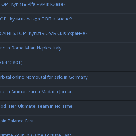
OP- Купить Alfa PVP в Киеве?
TOP- Купить Альфа ПВП в Киеве?
AINES.TOP- Купить Соль Ск в Украине?
 in Rome Milan Naples Italy
436442801)
ital online Nembutal for sale in Germany
ne in Amman Zarqa Madaba Jordan
God-Tier Ultimate Team in No Time
oin Balance Fast
ximize Your In-Game Fortune Fast