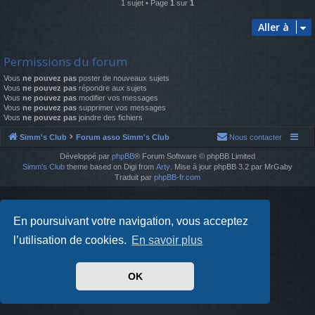
1 sujet • Page
1
sur
1
Aller à
Permissions du forum
Vous
ne pouvez pas
poster de nouveaux sujets
Vous
ne pouvez pas
répondre aux sujets
Vous
ne pouvez pas
modifier vos messages
Vous
ne pouvez pas
supprimer vos messages
Vous
ne pouvez pas
joindre des fichiers
Simm's Club
Forum asso Simm's Club
Nous contacter
Développé par
phpBB
® Forum Software © phpBB Limited
Simm's Club
theme based on Digi from
Arty
. Mise à jour phpBB 3.2 par MrGaby
Traduit par
phpBB-fr.com
En poursuivant votre navigation, vous acceptez
l’utilisation de cookies.
En savoir plus
OK