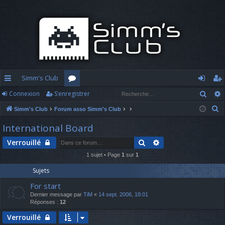
Simm's Club
Rech
Connexion
S’enregistrer
cc
or
o
’e
R
Simm's Club
Forum asso Simm's Club
ès
u
n
nr
e
International Board
ra
m
n
eg
c
Rechercher
Recherche avancé
Verrouillé
h
pi
s
ex
ist
e
1 sujet • Page
1
sur
1
d
io
re
r
Sujets
c
e
n
r
For start
h
Dernier message par
TiM
«
14 sept. 2006, 18:01
e
Réponses :
12
r
Verrouillé