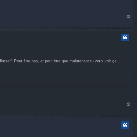
H
a
u
t
Himself. Peut être pas, et peut être que maintenant tu veux voir ça...
H
a
u
t