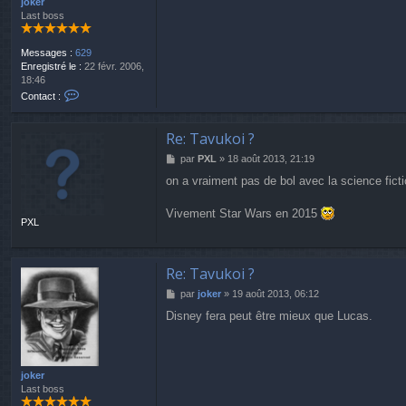
e
joker
.
Last boss
W
i
l
Messages :
629
y
Enregistré le :
22 févr. 2006,
18:46
C
Contact :
o
n
t
Re: Tavukoi ?
a
M
par
PXL
»
18 août 2013, 21:19
c
e
t
on a vraiment pas de bol avec la science ficti
s
e
s
r
a
Vivement Star Wars en 2015
j
PXL
g
o
e
k
e
r
Re: Tavukoi ?
M
par
joker
»
19 août 2013, 06:12
e
Disney fera peut être mieux que Lucas.
s
s
a
g
e
joker
Last boss