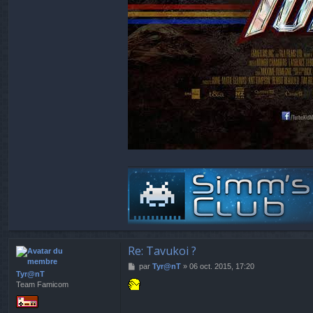
Re: Tavukoi ?
M
par
Tyr@nT
»
06 oct. 2015, 17:20
Tyr@nT
e
Team Famicom
s
s
a