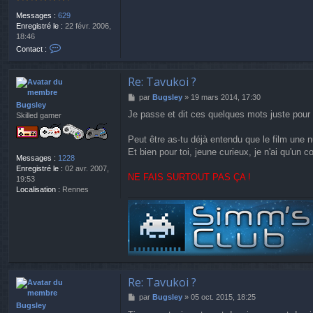
Messages :
629
Enregistré le :
22 févr. 2006,
18:46
C
Contact :
o
n
t
Re: Tavukoi ?
a
M
par
Bugsley
»
19 mars 2014, 17:30
c
Bugsley
e
t
Je passe et dit ces quelques mots juste pour te
Skilled gamer
s
e
s
r
a
Peut être as-tu déjà entendu que le film une n
j
g
o
Et bien pour toi, jeune curieux, je n'ai qu'un c
Messages :
1228
e
k
Enregistré le :
02 avr. 2007,
e
NE FAIS SURTOUT PAS ÇA !
19:53
r
Localisation :
Rennes
Re: Tavukoi ?
M
par
Bugsley
»
05 oct. 2015, 18:25
Bugsley
e