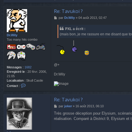
Re: Tavukoi ?
M
par
Dr.Wily
»
04 août 2013, 02:47
e
s
PXL a écrit :
s
(mais bon, je me rassure en me disant que tous
a
Dr.Wily
g
Too many hits combo
e
@+
Messages :
1682
Enregistré le :
20 févr. 2006,
Dr.Wily
21:05
Localisation :
Skull Castle
C
Contact :
o
n
t
Re: Tavukoi ?
a
M
par
joker
»
16 août 2013, 06:10
c
e
t
Très grosse déception pour Elysium, scénario 
s
e
réalisation. Comparé à District 9, Elysium et t
s
r
a
D
g
r