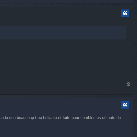
u
t
H
a
u
t
nde son beaucoup trop brillante et faite pour combler les défauts de