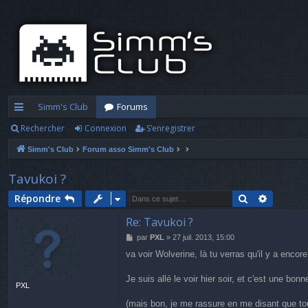
Simm's Club
Forums
Rechercher
Connexion
S’enregistrer
cc
Simm's Club
Forum asso Simm's Club
ès
ra
Tavukoi ?
pi
Rechercher
Recherc
Répondre
d
Re: Tavukoi ?
M
par
PXL
»
27 juil. 2013, 15:00
e
e
va voir Wolverine, là tu verras qu'il y a encor
s
s
a
Je suis allé le voir hier soir, et c'est une bo
PXL
g
e
(mais bon, je me rassure en me disant que tou