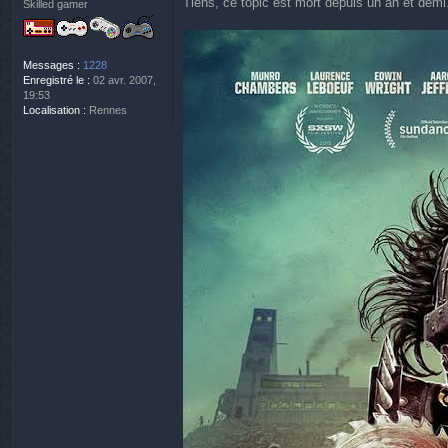
Tiens, ce topic est mort depuis un an et demi..
Skilled gamer
s
s
a
g
Messages :
1228
e
Enregistré le :
02 avr. 2007,
19:53
Localisation :
Rennes