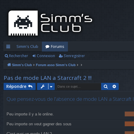
Simm's Club
Forums
Rechercher
Connexion
S’enregistrer
cc
Simm's Club
Forum asso Simm's Club
ès
ra
Pas de mode LAN a Starcraft 2 !!!
pi
Rechercher
Recherc
Répondre
d
Que pensez-vous de l'absence de mode LAN a Starcraft I
e
Peu importe il y a le online.
Peu importe on veut gagner des sous
C'est quoi un mode LAN ?