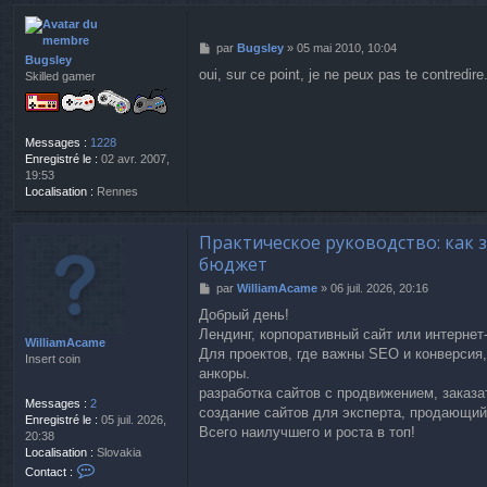
n
t
a
M
par
Bugsley
»
05 mai 2010, 10:04
c
Bugsley
e
t
oui, sur ce point, je ne peux pas te contredire
Skilled gamer
s
e
s
r
a
D
g
i
Messages :
1228
e
s
Enregistré le :
02 avr. 2007,
t
19:53
r
Localisation :
Rennes
A
A
Практическое руководство: как 
бюджет
M
par
WilliamAcame
»
06 juil. 2026, 20:16
e
Добрый день!
s
Лендинг, корпоративный сайт или интерне
s
WilliamAcame
a
Для проектов, где важны SEO и конверсия
Insert coin
g
анкоры.
e
разработка сайтов с продвижением, заказа
Messages :
2
создание сайтов для эксперта, продающий
Enregistré le :
05 juil. 2026,
Всего наилучшего и роста в топ!
20:38
Localisation :
Slovakia
C
Contact :
o