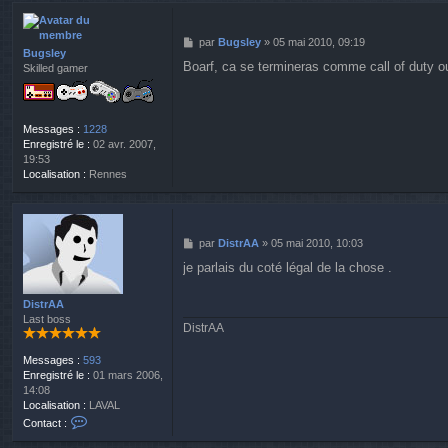
t
a
M
par
Bugsley
»
05 mai 2010, 09:19
c
Bugsley
e
t
Boarf, ca se termineras comme call of duty ou
Skilled gamer
s
e
s
r
a
D
g
i
Messages :
1228
e
s
Enregistré le :
02 avr. 2007,
t
19:53
r
Localisation :
Rennes
A
A
M
par
DistrAA
»
05 mai 2010, 10:03
e
je parlais du coté légal de la chose .
s
s
a
DistrAA
g
Last boss
DistrAA
e
Messages :
593
Enregistré le :
01 mars 2006,
14:08
Localisation :
LAVAL
C
Contact :
o