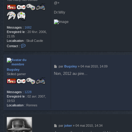
@+
e
Dr.Wily
Messages :
1682
Enregistré le :
20 févr. 2006,
21:05
Localisation :
Skull Castle
C
Contact :
o
n
t
a
M
par
Bugsley
»
04 mai 2010, 14:09
c
Bugsley
e
t
Non, 2012 au pire...
Skilled gamer
s
e
s
r
a
D
g
r
Messages :
1228
e
.
Enregistré le :
02 avr. 2007,
W
19:53
i
Localisation :
Rennes
l
y
M
par
joker
»
04 mai 2010, 14:34
e