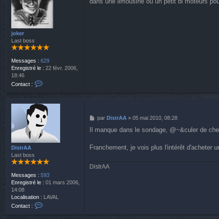
dans une limousine où un petit bi moteurs pour
s
s
a
g
e
joker
Last boss
Messages :
629
Enregistré le :
22 févr. 2006,
18:46
C
Contact :
o
n
t
a
M
par
DistrAA
»
05 mai 2010, 08:28
c
e
t
Il manque dans le sondage, @~&culer de chef 
s
e
s
r
a
Franchement, je vois plus l'intérêt d'achete
DistrAA
j
g
Last boss
o
e
k
DistrAA
e
Messages :
593
r
Enregistré le :
01 mars 2006,
14:08
Localisation :
LAVAL
C
Contact :
o
n