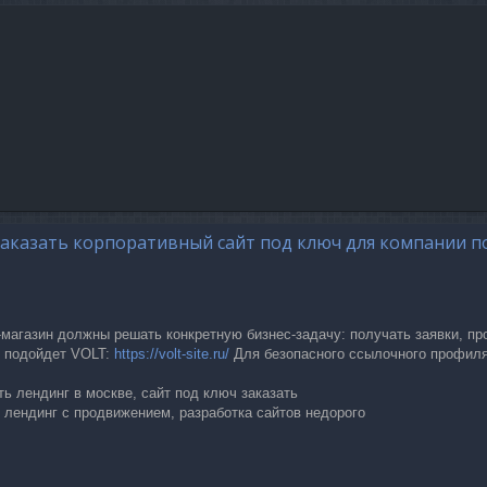
.
заказать корпоративный сайт под ключ для компании по
т-магазин должны решать конкретную бизнес-задачу: получать заявки, п
, подойдет VOLT:
https://volt-site.ru/
Для безопасного ссылочного профиля
ть лендинг в москве, сайт под ключ заказать
 лендинг с продвижением, разработка сайтов недорого