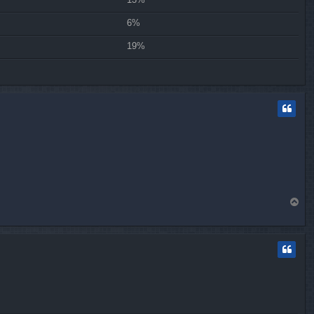
6%
19%
H
a
u
t