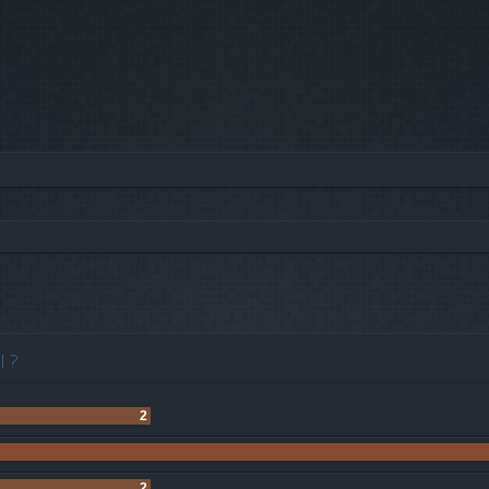
he avancée
I ?
2
2