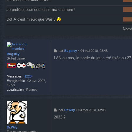
Je préfère jouer seul dans ma chambre !
Dot A c'est mieux que War 3
Nombr
M
par
Bugsley
»
04 mai 2010, 08:45
Bugsley
e
LAN ou pas, la sortie du jeu a été fixée au 27 
Skilled gamer
s
s
a
g
Messages :
1228
e
Enregistré le :
02 avr. 2007,
19:53
Localisation :
Rennes
M
par
Dr.Wily
»
04 mai 2010, 13:03
e
2032 ?
s
s
a
Dr.Wily
g
Too many hits combo