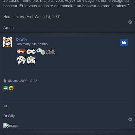
Je cache meme pas ma joie. Vous voyez ce visage ? c'est le visage du
s
a
bonheur. Et je vous souhaite de connaitre un bonheur comme le miens."
g
e
Hors limites (Exit Wounds), 2001.
a
Amen.
u
t
Dr.Wily
Too many hits combo
M
08 janv. 2009, 11:42
e
s
s
a
g
@+
e
Dr.Wily
a
u
t