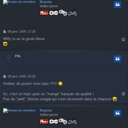
Bugsley
Skilled gamer
M
08 janv. 2009, 17:28
e
Willy tu as la geule bleue
s
a
s
u
a
g
t
PXL
e
M
08 janv. 2009, 20:28
e
Arrêtez de pourrir mon topic !!!!!!
s
s
a
Ici, c'est un topic pour un "manga" français de qualité !
g
a
Pas du "petit" Steven seagal qui s'est reconverti dans la chanson
e
u
t
Bugsley
Skilled gamer