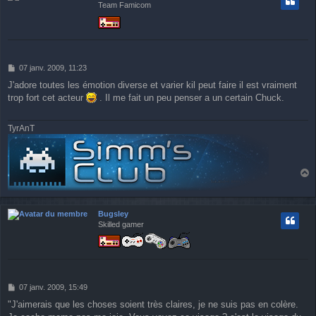
Team Famicom
M
07 janv. 2009, 11:23
e
J'adore toutes les émotion diverse et varier kil peut faire il est vraiment
s
trop fort cet acteur
. Il me fait un peu penser a un certain Chuck.
s
a
g
TyrAnT
e
a
u
t
Bugsley
Skilled gamer
M
07 janv. 2009, 15:49
e
"J'aimerais que les choses soient très claires, je ne suis pas en colère.
s