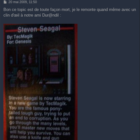
M
20 mai 2009, 11:50
e
Bon ce topic est de toute façon mort, je le remonte quand même avec un
s
clin d'œil à notre ami Dur@ndil :
s
a
g
e