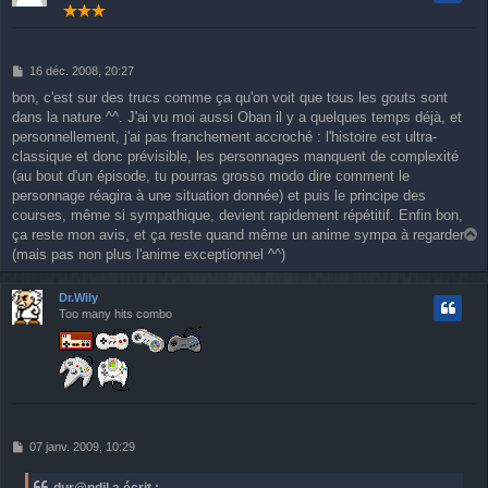
M
16 déc. 2008, 20:27
e
bon, c'est sur des trucs comme ça qu'on voit que tous les gouts sont
s
dans la nature ^^. J'ai vu moi aussi Oban il y a quelques temps déjà, et
s
a
personnellement, j'ai pas franchement accroché : l'histoire est ultra-
g
classique et donc prévisible, les personnages manquent de complexité
e
(au bout d'un épisode, tu pourras grosso modo dire comment le
personnage réagira à une situation donnée) et puis le principe des
courses, même si sympathique, devient rapidement répétitif. Enfin bon,
ça reste mon avis, et ça reste quand même un anime sympa à regarder
a
(mais pas non plus l'anime exceptionnel ^^)
u
t
Dr.Wily
Too many hits combo
M
07 janv. 2009, 10:29
e
s
dur@ndil a écrit :