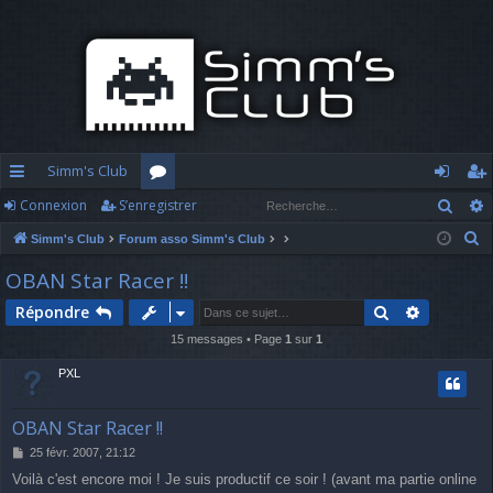
Simm's Club
Rech
Connexion
S’enregistrer
cc
or
o
’e
R
Simm's Club
Forum asso Simm's Club
ès
u
n
nr
e
OBAN Star Racer !!
ra
m
n
eg
c
Rechercher
Recherch
Répondre
h
pi
s
ex
ist
e
15 messages • Page
1
sur
1
d
io
re
r
PXL
c
e
n
r
h
OBAN Star Racer !!
e
M
25 févr. 2007, 21:12
r
e
Voilà c'est encore moi ! Je suis productif ce soir ! (avant ma partie online
s