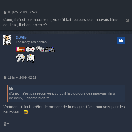
M
09 janv. 2009, 08:48
e
d'une, il s'est pas reconverti, vu qu'il fait toujours des mauvais films
s
de deux, il chante bien ^^
a
s
u
a
g
t
Dr.Wily
e
Too many hits combo
M
11 janv. 2009, 02:22
e
s
s
d'une, il s'est pas reconverti, vu qu'il fait toujours des mauvais films
a
de deux, il chante bien ^^
g
e
Vraiment, il faut arrêter de prendre de la drogue. C'est mauvais pour les
neurones...
@+