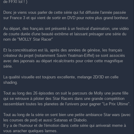
de FFXI lol ! )
s
a
g
Donc je viens vous parler de cette série qui fut diffusée l'année passée
e
sur France 3 et qui vient de sortir en DVD pour notre plus grand bonheur.
Au départ, des français ont présenté à un festival d'animation, une vidéo
de courte durée d'une beauté extrême et laissant présager une série du
nom de "MOLLY Star Racer"
Et la concrétisation est là, après des années de génèse, les français
créateur du projet (notamment Savin Yeatman-Eiffel) se sont associés
avec des japonais au départ récalcitrants pour créer cette magnifique
série.
La qualité visuelle est toujours excellente, melange 2D/3D en celle
shading.
Tout au long des 26 épisodes on suit le parcours de Molly une jeune fille
qui se retrouve à piloter des Star Racers dans une grande compétition
rassemblant toutes les planetes de l'univers pour gagner "Le Prix Ultime".
Tout au long de la série on sent bien une petite ambiance Star wars (avec
les courses de pod) et aussi Satanas et Diabolo.
Il y a de l'humour et de l'émotion dans cette série qui arriverait meme à
vous arracher quelques larmes.