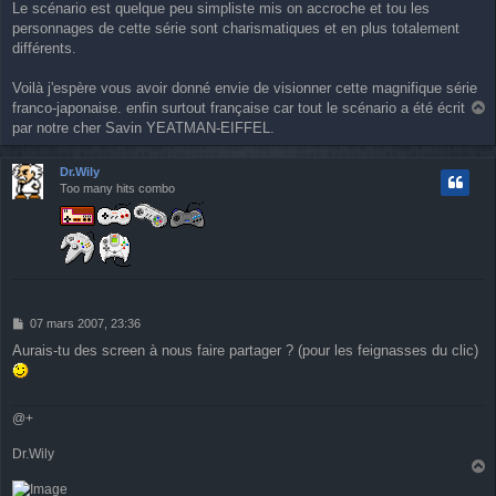
Le scénario est quelque peu simpliste mis on accroche et tou les
personnages de cette série sont charismatiques et en plus totalement
différents.
Voilà j'espère vous avoir donné envie de visionner cette magnifique série
franco-japonaise. enfin surtout française car tout le scénario a été écrit
a
par notre cher Savin YEATMAN-EIFFEL.
u
t
Dr.Wily
Too many hits combo
M
07 mars 2007, 23:36
e
Aurais-tu des screen à nous faire partager ? (pour les feignasses du clic)
s
s
a
g
@+
e
Dr.Wily
a