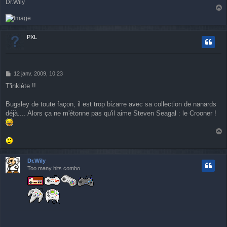
Dr.Wily
a
u
t
PXL
M
12 janv. 2009, 10:23
e
T'inkiète !!
s
s
a
Bugsley de toute façon, il est trop bizarre avec sa collection de nanards
g
déjà.... Alors ça ne m'étonne pas qu'il aime Steven Seagal : le Crooner !
e
a
u
t
Dr.Wily
Too many hits combo