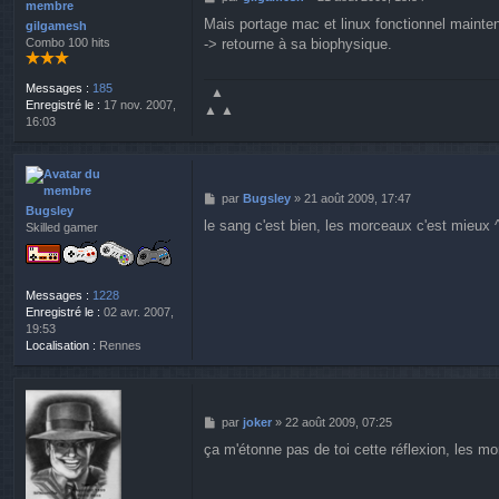
e
Mais portage mac et linux fonctionnel mainten
gilgamesh
s
Combo 100 hits
-> retourne à sa biophysique.
s
a
g
Messages :
185
▲
e
Enregistré le :
17 nov. 2007,
▲ ▲
16:03
M
par
Bugsley
»
21 août 2009, 17:47
Bugsley
e
le sang c'est bien, les morceaux c'est mieux 
Skilled gamer
s
s
a
g
Messages :
1228
e
Enregistré le :
02 avr. 2007,
19:53
Localisation :
Rennes
M
par
joker
»
22 août 2009, 07:25
e
ça m'étonne pas de toi cette réflexion, les m
s
s
a