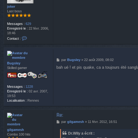
g
e
joker
Last boss
Messages :
629
Enregistré le :
22 févr. 2006,
18:46
C
Contact :
o
n
t
a
M
par
Bugsley
»
22 août 2009, 08:02
c
Bugsley
e
t
bah ué ! et pis quake, ca a toujours été sangl
Skilled gamer
s
e
s
r
a
j
g
o
Messages :
1228
e
k
Enregistré le :
02 avr. 2007,
e
19:53
r
Localisation :
Rennes
Re:
M
par
gilgamesh
»
11 févr. 2012, 16:51
e
gilgamesh
s
Dr.Wily a écrit :
Combo 100 hits
s