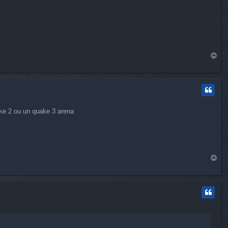
H
a
u
t
uake 2 ou un quake 3 arena
H
a
u
t