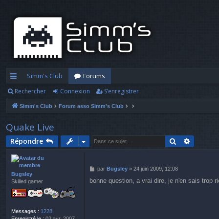
Simm's Club
Forums
Rechercher
Connexion
S’enregistrer
cc
Simm's Club
Forum asso Simm's Club
ès
ra
Quake Live
pi
Rechercher
Recherc
Répondre
d
M
par
Bugsley
»
24 juin 2009, 12:08
e
Bugsley
e
bonne question, a vrai dire, je n'en sais trop
Skilled gamer
s
s
a
g
Messages :
1228
e
Enregistré le :
02 avr. 2007,