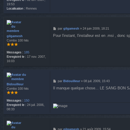
19:53
Localisation :
Rennes
M
par
gilgamesh
»
24 juin 2009, 18:21
e
Pour l'instant, l'installeur est en .msi , donc
gilgamesh
s
Combo 100 hits
s
a
g
Messages :
185
e
Enregistré le :
17 nov. 2007,
16:03
M
par
Bidouilleur
»
08 juil. 2009, 15:43
Bidouilleur
e
Il manque quelque chose... LE SANG BON S
Combo 100 hits
s
s
a
Messages :
150
g
Enregistré le :
24 juil. 2006,
e
08:33
M
par
gilgamesh
»
21 août 2009, 15:54