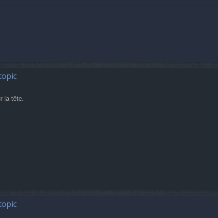
topic
 la tête.
topic