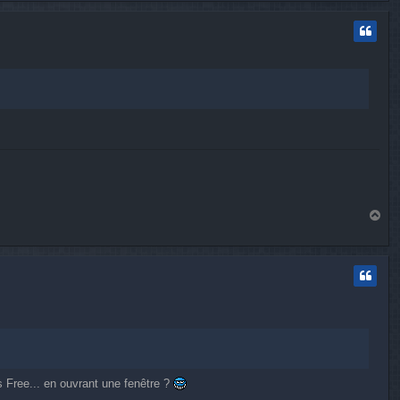
t
H
a
u
t
s Free... en ouvrant une fenêtre ?