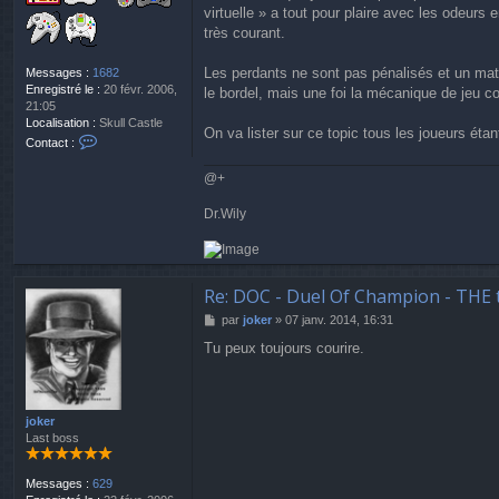
virtuelle » a tout pour plaire avec les odeurs 
très courant.
Les perdants ne sont pas pénalisés et un match
Messages :
1682
Enregistré le :
20 févr. 2006,
le bordel, mais une foi la mécanique de jeu 
21:05
Localisation :
Skull Castle
On va lister sur ce topic tous les joueurs étan
C
Contact :
o
n
@+
t
a
Dr.Wily
c
t
e
r
D
Re: DOC - Duel Of Champion - THE 
r
M
par
joker
»
07 janv. 2014, 16:31
.
e
W
Tu peux toujours courire.
s
i
s
l
a
y
g
e
joker
Last boss
Messages :
629