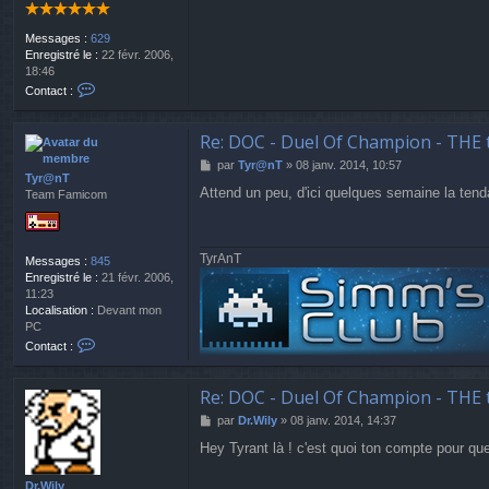
n
T
Messages :
629
Enregistré le :
22 févr. 2006,
18:46
C
Contact :
o
n
t
Re: DOC - Duel Of Champion - THE 
a
M
par
Tyr@nT
»
08 janv. 2014, 10:57
c
Tyr@nT
e
t
Attend un peu, d'ici quelques semaine la tend
Team Famicom
s
e
s
r
a
j
g
o
TyrAnT
Messages :
845
e
k
Enregistré le :
21 févr. 2006,
e
11:23
r
Localisation :
Devant mon
PC
C
Contact :
o
n
t
Re: DOC - Duel Of Champion - THE 
a
M
par
Dr.Wily
»
08 janv. 2014, 14:37
c
e
t
Hey Tyrant là ! c'est quoi ton compte pour qu
s
e
s
r
a
Dr.Wily
T