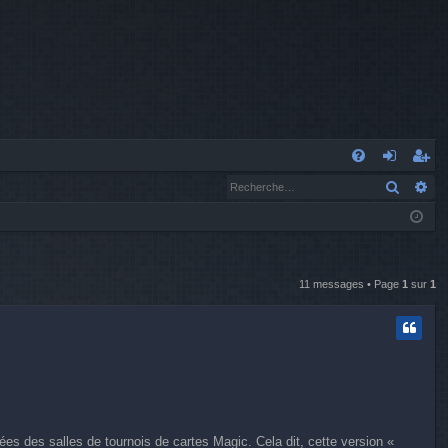
A
Recher
Re
FA
o
’e
Q
n
nr
n
eg
ex
ist
11 messages • Page
1
sur
1
io
re
n
r
uées des salles de tournois de cartes Magic. Cela dit, cette version «