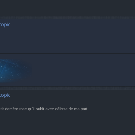
topic
topic
it derrière rose qu'il subit avec délisse de ma part.