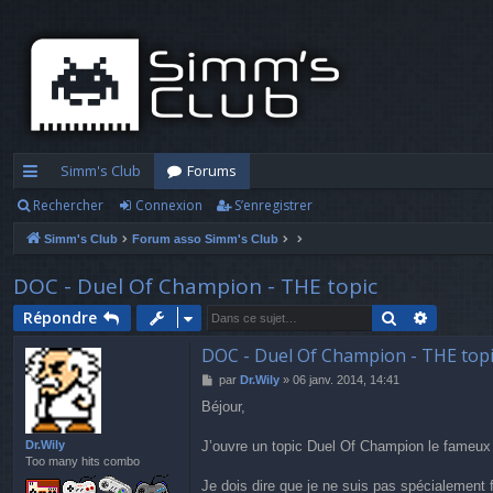
Simm's Club
Forums
Rechercher
Connexion
S’enregistrer
cc
Simm's Club
Forum asso Simm's Club
ès
ra
DOC - Duel Of Champion - THE topic
pi
Rechercher
Recherc
Répondre
d
DOC - Duel Of Champion - THE topi
M
par
Dr.Wily
»
06 janv. 2014, 14:41
e
e
Béjour,
s
s
a
Dr.Wily
J’ouvre un topic Duel Of Champion le fameux
g
Too many hits combo
e
Je dois dire que je ne suis pas spécialement f