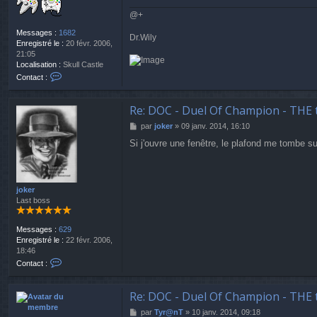
@+
Messages :
1682
Dr.Wily
Enregistré le :
20 févr. 2006,
21:05
Localisation :
Skull Castle
C
Contact :
o
n
t
Re: DOC - Duel Of Champion - THE 
a
M
par
joker
»
09 janv. 2014, 16:10
c
e
t
Si j'ouvre une fenêtre, le plafond me tombe sur
s
e
s
r
a
D
g
r
e
joker
.
Last boss
W
i
l
Messages :
629
y
Enregistré le :
22 févr. 2006,
18:46
C
Contact :
o
n
t
Re: DOC - Duel Of Champion - THE 
a
M
par
Tyr@nT
»
10 janv. 2014, 09:18
c