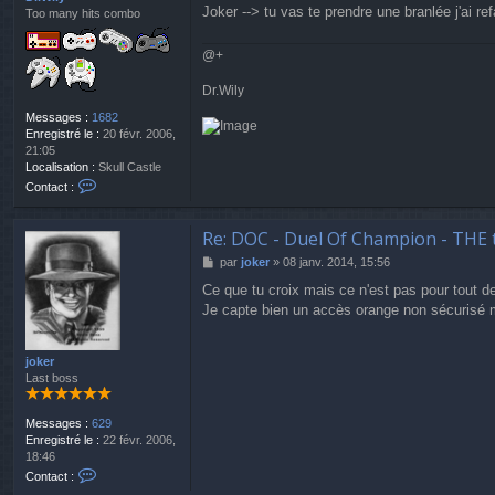
Joker --> tu vas te prendre une branlée j'ai r
g
Too many hits combo
y
e
r
@
@+
n
T
Dr.Wily
Messages :
1682
Enregistré le :
20 févr. 2006,
21:05
Localisation :
Skull Castle
C
Contact :
o
n
t
Re: DOC - Duel Of Champion - THE 
a
M
par
joker
»
08 janv. 2014, 15:56
c
e
t
Ce que tu croix mais ce n'est pas pour tout d
s
e
Je capte bien un accès orange non sécurisé 
s
r
a
D
g
r
e
joker
.
Last boss
W
i
l
Messages :
629
y
Enregistré le :
22 févr. 2006,
18:46
C
Contact :
o