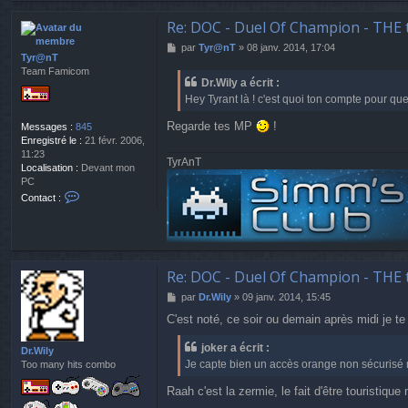
n
t
Re: DOC - Duel Of Champion - THE 
a
M
par
Tyr@nT
»
08 janv. 2014, 17:04
c
Tyr@nT
e
t
Team Famicom
s
e
Dr.Wily a écrit :
s
r
Hey Tyrant là ! c'est quoi ton compte pour qu
a
j
g
o
Regarde tes MP
!
Messages :
845
e
k
Enregistré le :
21 févr. 2006,
e
11:23
r
TyrAnT
Localisation :
Devant mon
PC
C
Contact :
o
n
t
a
c
Re: DOC - Duel Of Champion - THE 
t
e
M
par
Dr.Wily
»
09 janv. 2014, 15:45
r
e
T
C'est noté, ce soir ou demain après midi je te 
s
y
s
r
joker a écrit :
a
Dr.Wily
@
Je capte bien un accès orange non sécurisé 
g
Too many hits combo
n
e
T
Raah c'est la zermie, le fait d'être touristiq