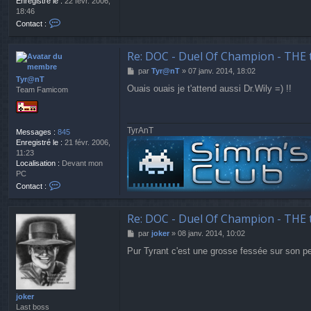
Enregistré le :
22 févr. 2006,
18:46
C
Contact :
o
n
t
Re: DOC - Duel Of Champion - THE 
a
M
par
Tyr@nT
»
07 janv. 2014, 18:02
c
Tyr@nT
e
t
Ouais ouais je t'attend aussi Dr.Wily =) !!
Team Famicom
s
e
s
r
a
j
g
o
TyrAnT
Messages :
845
e
k
Enregistré le :
21 févr. 2006,
e
11:23
r
Localisation :
Devant mon
PC
C
Contact :
o
n
t
Re: DOC - Duel Of Champion - THE 
a
M
par
joker
»
08 janv. 2014, 10:02
c
e
t
Pur Tyrant c'est une grosse fessée sur son pet
s
e
s
r
a
T
g
y
e
joker
r
Last boss
@