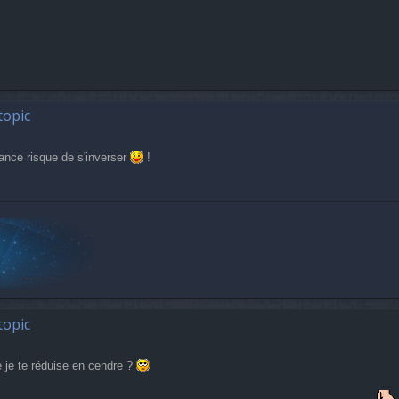
topic
ance risque de s'inverser
!
topic
e je te réduise en cendre ?