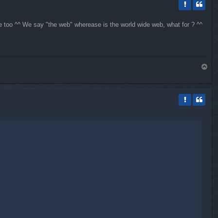
le too ^^ We say "the web" wherease is the world wide web, what for ? ^^
H
a
u
t