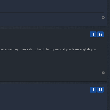
H
a
u
t
 because they thinks its to hard. To my mind if you learn english you
H
a
u
t