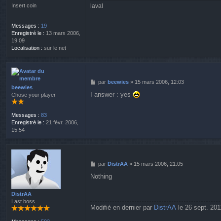
g
laval
Insert coin
e
Messages :
19
Enregistré le :
13 mars 2006,
19:09
Localisation :
sur le net
M
par
beewies
»
15 mars 2006, 12:03
beewies
e
I answer : yes
Chose your player
s
s
a
Messages :
83
g
Enregistré le :
21 févr. 2006,
e
15:54
M
par
DistrAA
»
15 mars 2006, 21:05
e
Nothing
s
s
a
DistrAA
g
Last boss
Modifié en dernier par
DistrAA
le 26 sept. 2011
e