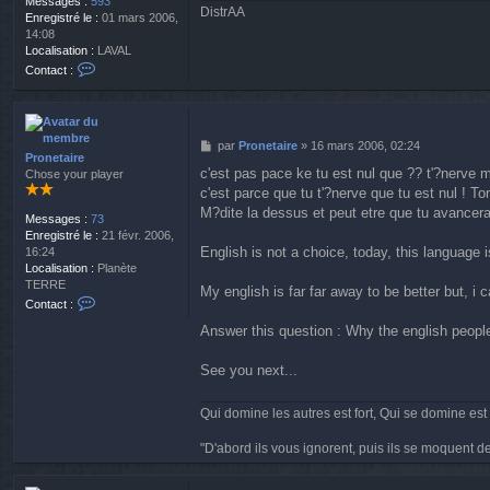
Messages :
593
DistrAA
Enregistré le :
01 mars 2006,
14:08
Localisation :
LAVAL
C
Contact :
o
n
t
a
M
par
Pronetaire
»
16 mars 2006, 02:24
c
Pronetaire
e
t
c'est pas pace ke tu est nul que ?? t'?nerve 
Chose your player
s
e
c'est parce que tu t'?nerve que tu est nul ! To
s
r
a
M?dite la dessus et peut etre que tu avancera
D
Messages :
73
g
i
Enregistré le :
21 févr. 2006,
e
s
English is not a choice, today, this language
16:24
t
Localisation :
Planète
r
TERRE
My english is far far away to be better but, i 
A
C
Contact :
A
o
Answer this question : Why the english peopl
n
t
a
See you next...
c
t
Qui domine les autres est fort, Qui se domine es
e
r
"D'abord ils vous ignorent, puis ils se moquent d
P
r
o