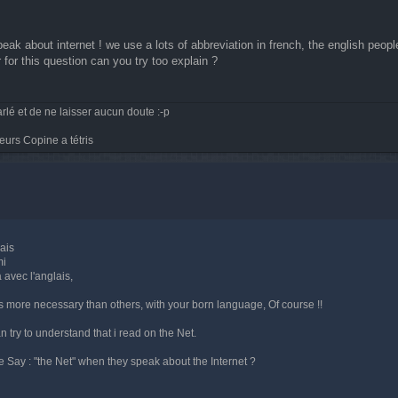
ak about internet ! we use a lots of abbreviation in french, the english peop
 for this question can you try too explain ?
rlé et de ne laisser aucun doute :-p
eurs Copine a tétris
mais
mi
 avec l'anglais,
 is more necessary than others, with your born language, Of course !!
an try to understand that i read on the Net.
 Say : "the Net" when they speak about the Internet ?