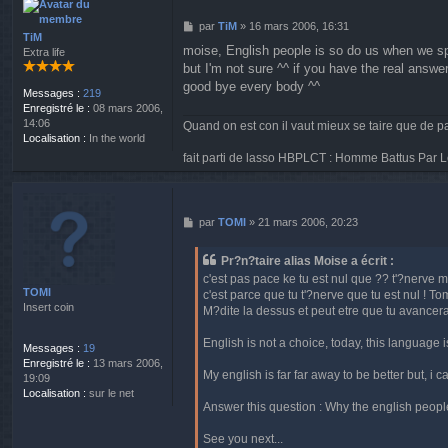
n
e
M
par
TiM
»
16 mars 2006, 16:31
t
TiM
e
moise, English people is so do us when we spe
a
Extra life
s
i
but I'm not sure ^^ if you have the real answer
s
r
a
good bye every body ^^
Messages :
219
e
g
Enregistré le :
08 mars 2006,
e
14:06
Quand on est con il vaut mieux se taire que de pa
Localisation :
In the world
fait parti de lasso HBPLCT : Homme Battus Par L
M
par
TOMI
»
21 mars 2006, 20:23
e
s
Pr?n?taire alias Moise a écrit :
s
c'est pas pace ke tu est nul que ?? t'?nerve 
a
TOMI
c'est parce que tu t'?nerve que tu est nul ! To
g
Insert coin
M?dite la dessus et peut etre que tu avancera
e
English is not a choice, today, this language
Messages :
19
Enregistré le :
13 mars 2006,
My english is far far away to be better but, i c
19:09
Localisation :
sur le net
Answer this question : Why the english people
See you next...