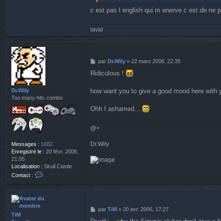
c est pas l english qui m enerve c est de ne p
laval
M
par
Dr.Wily
»
22 mars 2006, 22:35
e
Ridiculous !
s
s
a
Dr.Wily
how want you to give a good mood here with y
g
Too many hits combo
e
Ohh I ashamed...
@+
Dr.Wily
Messages :
1682
Enregistré le :
20 févr. 2006,
21:05
Localisation :
Skull Castle
C
Contact :
o
n
t
a
M
par
TiM
»
20 avr. 2006, 17:27
c
TiM
e
t