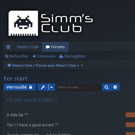
Simm's Club
Forums
Rechercher
Connexion
S’enregistrer
cc
Simm's Club
Forum asso Simm's Club
ès
ra
For start
pi
Rechercher
Recherc
Verrouillé
d
Do you speak English ?
e
A little bit ^^.
Yes ! I have a good accent ^^
Je suis comme toi... : nul en Anglais