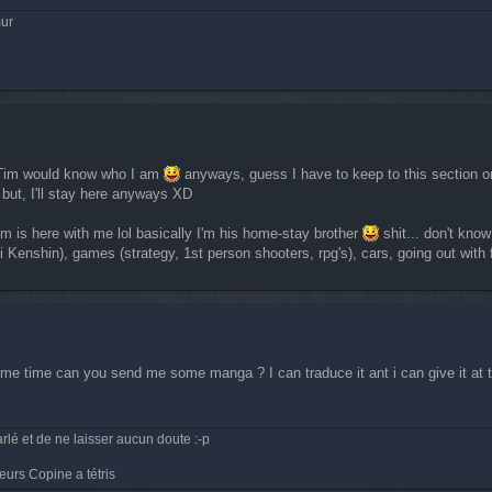
mur
l Tim would know who I am
anyways, guess I have to keep to this section o
" but, I'll stay here anyways XD
 Tim is here with me lol basically I'm his home-stay brother
shit... don't know
 Kenshin), games (strategy, 1st person shooters, rpg's), cars, going out with 
ome time can you send me some manga ? I can traduce it ant i can give it at 
rlé et de ne laisser aucun doute :-p
eurs Copine a tétris