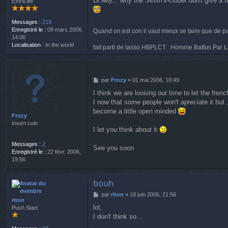
Dr.wily... why the Simm's-cluber don't give a f
Extra life
s
e
s
r
a
D
Messages :
219
g
r
Enregistré le :
08 mars 2006,
Quand on est con il vaut mieux se taire que de pa
e
.
14:06
W
Localisation :
In the world
fait parti de lasso HBPLCT : Homme Battus Par L
i
l
y
M
par
Frozy
»
01 mai 2006, 10:49
e
I think we are loosing our time to let the fren
s
I now that some people won't apreciate it but 
s
a
become a little open minded
Frozy
g
Insert coin
e
I let you think about it
Messages :
2
See you soon
Enregistré le :
22 févr. 2006,
19:56
bouh
M
par
riton
»
18 juin 2006, 21:56
riton
e
lol,
Push Start
s
I don't think so...
s
a