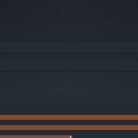
he avancée
2