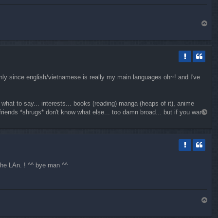
H
a
u
t
nly since english/vietnamese is really my main languages oh~! and I've
 what to say... interests... books (reading) manga (heaps of it), anime
friends *shrugs* don't know what else... too damn broad... but if you want
H
a
u
t
the LAn. ! ^^ bye man ^^
H
a
u