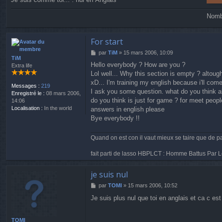
Nombr
For start
M
par
TiM
»
15 mars 2006, 10:09
TiM
e
Hello everybody ? How are you ?
Extra life
s
Lol well... Why this section is empty ? altoug
s
a
xD... I'm training my english because i'll com
Messages :
219
g
I ask you some question. what do you think a
Enregistré le :
08 mars 2006,
e
do you think is just for game ? for meet peopl
14:06
Localisation :
In the world
answers in english please
Bye everybody !!
Quand on est con il vaut mieux se taire que de pa
fait parti de lasso HBPLCT : Homme Battus Par L
je suis nul
M
par
TOMI
»
15 mars 2006, 10:52
e
Je suis plus nul que toi en anglais et ca c est
s
s
a
TOMI