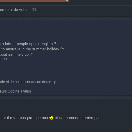
e total de votes :
11
h a lots of people speak english ?
e to australia in the summer holiday ^^.
bout simm's-club ?^^
e ??
rlé et de ne laisser aucun doute :-p
eurs Copine a tétris
 sur il n y a pas pire que moi
et ca m enerve j arrive pas