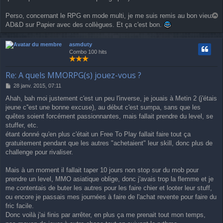
Perso, concernant le RPG en mode multi, je me suis remis au bon vieux
a
AD&D sur Papier avec des collègues. Et ça c'est bon.
u
t
asmduty
Combo 100 hits
Re: A quels MMORPG(s) jouez-vous ?
M
28 janv. 2015, 07:11
e
Ahah, bah moi justement c'est un peu l'inverse, je jouais à Metin 2 (j'étais
s
jeune c''est une bonne excuse), au début c'est sumpa, sans que les
s
a
quêtes soient forcément passionnantes, mais fallait prendre du level, se
g
stuffer, etc.
e
étant donné qu'en plus c'était un Free To Play fallait faire tout ça
gratuitement pendant que les autres "achetaient" leur skill, donc plus de
challenge pour rivaliser.
Mais à un moment il fallait taper 10 jours non stop sur du mob pour
prendre un level, MMO asiatique oblige, donc j'avais trop la flemme et je
me contentais de buter les autres pour les faire chier et looter leur stuff,
ou encore je passais mes journées à faire de l'achat revente pour faire du
fric facile.
Donc voilà j'ai finis par arrêter, en plus ça me prenait tout mon temps,