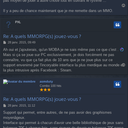
pas moyen de jouer à autre chose tout en suivant le rythme ...
a
Il y a peu de chance maintenant que je me remette dans un MMO.
u
t
PXL
Re: A quels MMORPG(s) jouez-vous ?
M
28 janv. 2015, 09:49
e
Ah oui et j'ajouterais, qu'un MOBA je ne sais même pas ce que c'est .
s
Mais si ça se joue sur PC exclusivement, je dois forcément ne pas
s
a
connaître, vu que ça fait plus de 10 ans que je ne joue plus sur ce
g
support envenimé par l'incoryable interface la plus merdique au monde et
e
a
la plus intrusive après Facebook : Steam.
u
t
asmduty
Combo 100 hits
Re: A quels MMORPG(s) jouez-vous ?
M
28 janv. 2015, 11:12
e
Support qui permet, entre autres, de ne pas avoir des graphismes
s
moyenâgeux.
s
a
Interface qui permet à chacun d'avoir une belle bibliothèque de jeux sans
g
balancer 70€ à chaque fois, sans risquer de devoir re-balancer 70€ parce