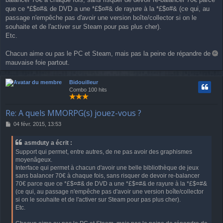
e
que ce *£$¤#& de DVD a une *£$¤#& de rayure à la *£$¤#& (ce qui, au
passage n'empêche pas d'avoir une version boîte/collector si on le
souhaite et de l'activer sur Steam pour pas plus cher).
Etc.
Chacun aime ou pas le PC et Steam, mais pas la peine de répandre de la
a
mauvaise foie partout.
u
t
Bidouilleur
Combo 100 hits
Re: A quels MMORPG(s) jouez-vous ?
M
04 févr. 2015, 13:53
e
s
asmduty a écrit :
s
Support qui permet, entre autres, de ne pas avoir des graphismes
a
moyenâgeux.
g
Interface qui permet à chacun d'avoir une belle bibliothèque de jeux
e
sans balancer 70€ à chaque fois, sans risquer de devoir re-balancer
70€ parce que ce *£$¤#& de DVD a une *£$¤#& de rayure à la *£$¤#&
(ce qui, au passage n'empêche pas d'avoir une version boîte/collector
si on le souhaite et de l'activer sur Steam pour pas plus cher).
Etc.