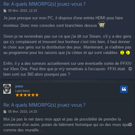
Re: A quels MMORPG(s) jouez-vous ?
M
05 févr. 2015, 12:15
e
Je joue presque sur mon PC, il dispose d'une entrée HDMI pour faire
s
s
moniteur. Donc mes consoles sont branchées dessus
a
g
Sinon je ne reviendrais pas sur ce que j'ai dit sur Steam, s'il y a des gens
e
qui s'y complaisent et trouvent leur bonheur c'est très bien, il faut donner
le choix aux gens sur la distribution des jeux. Maintenant, je n'adhère pas
au programme pour les raisons que j'ai citées et qui sont valables.
Enfin, il y a des rumeurs actuellement sur une éventuelle sortie de FFXIV
sur Xbox One. Peut être que je m'y remettrais à l'occasion. FFXI était
a
bien sorti sur 360 alors pourquoi pas ?
u
t
joker
Last boss
Re: A quels MMORPG(s) jouez-vous ?
M
05 févr. 2015, 14:33
e
Moi j'ai pas le net dans mon appt et pas de possibilité de prendre la
s
connexion d'un autre, putain de bâtiment historique qui on des murs épais
s
a
a
comme des muraille....
u
g