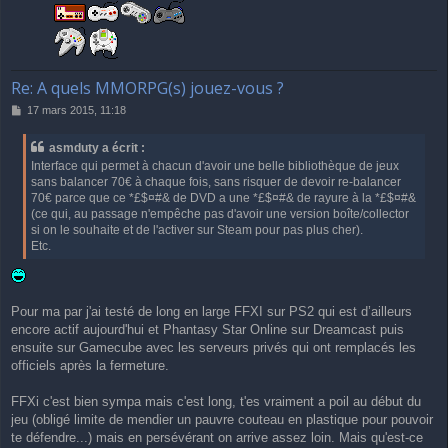
Re: A quels MMORPG(s) jouez-vous ?
M
17 mars 2015, 11:18
e
s
asmduty a écrit :
s
Interface qui permet à chacun d'avoir une belle bibliothèque de jeux
a
sans balancer 70€ à chaque fois, sans risquer de devoir re-balancer
g
70€ parce que ce *£$¤#& de DVD a une *£$¤#& de rayure à la *£$¤#&
e
(ce qui, au passage n'empêche pas d'avoir une version boîte/collector
si on le souhaite et de l'activer sur Steam pour pas plus cher).
Etc.
Pour ma par j'ai testé de long en large FFXI sur PS2 qui est d’ailleurs
encore actif aujourd'hui et Phantasy Star Online sur Dreamcast puis
ensuite sur Gamecube avec les serveurs privés qui ont remplacés les
officiels après la fermeture.
FFXi c'est bien sympa mais c'est long, t'es vraiment a poil au début du
jeu (obligé limite de mendier un pauvre couteau en plastique pour pouvoir
te défendre...) mais en persévérant on arrive assez loin. Mais qu'est-ce