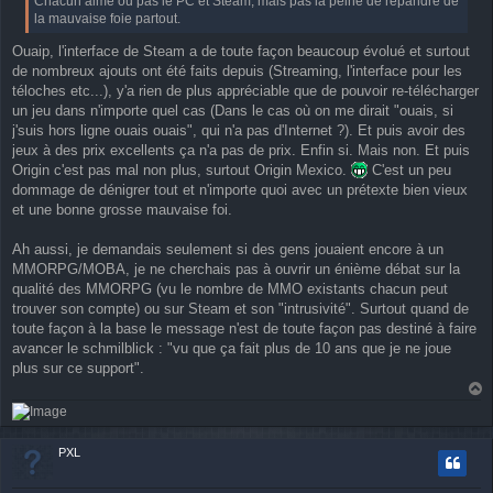
Chacun aime ou pas le PC et Steam, mais pas la peine de répandre de
la mauvaise foie partout.
Ouaip, l'interface de Steam a de toute façon beaucoup évolué et surtout
de nombreux ajouts ont été faits depuis (Streaming, l'interface pour les
téloches etc...), y'a rien de plus appréciable que de pouvoir re-télécharger
un jeu dans n'importe quel cas (Dans le cas où on me dirait "ouais, si
j'suis hors ligne ouais ouais", qui n'a pas d'Internet ?). Et puis avoir des
jeux à des prix excellents ça n'a pas de prix. Enfin si. Mais non. Et puis
Origin c'est pas mal non plus, surtout Origin Mexico.
C'est un peu
dommage de dénigrer tout et n'importe quoi avec un prétexte bien vieux
et une bonne grosse mauvaise foi.
Ah aussi, je demandais seulement si des gens jouaient encore à un
MMORPG/MOBA, je ne cherchais pas à ouvrir un énième débat sur la
qualité des MMORPG (vu le nombre de MMO existants chacun peut
trouver son compte) ou sur Steam et son "intrusivité". Surtout quand de
toute façon à la base le message n'est de toute façon pas destiné à faire
avancer le schmilblick : "vu que ça fait plus de 10 ans que je ne joue
plus sur ce support".
a
u
t
PXL