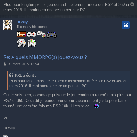
e
Plus pour longtemps. Le jeu sera offciellement arrêté sur PS2 et 360 en
a
mars 2016. il continuera encore un peu sur PC.
u
t
Dr.Wily
Too many hits combo
Re: A quels MMORPG(s) jouez-vous ?
M
31 mars 2015, 13:54
e
s
PXL a écrit :
s
Plus pour longtemps. Le jeu sera offciellement arrêté sur PS2 et 360 en
a
mars 2016. il continuera encore un peu sur PC.
g
e
Oui je sais bien, dommage puisque le jeu continu a tourné mais plus sur
PS2 et 360. Cela dit je pense prendre un abonnement juste pour faire
tourné une dernière fois ma PS2 10k. Histoire de...
@+
Dr.Wily
a