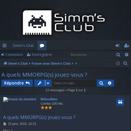
Simm's Club
Rech
Connexion
S’enregistrer
cc
or
o
’e
R
Simm's Club
Forum asso Simm's Club
ès
u
n
nr
e
A quels MMORPG(s) jouez-vous ?
ra
m
n
eg
c
Rechercher
Recherch
Répondre
h
pi
s
ex
ist
e
13 messages • Page
1
sur
1
d
io
re
r
Bidouilleur
c
e
n
r
Combo 100 hits
h
e
A quels MMORPG(s) jouez-vous ?
r
M
22 janv. 2015, 10:31
e
Hey !