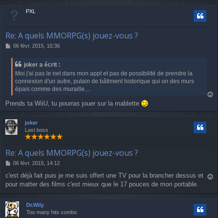
e
t
PXL
Re: A quels MMORPG(s) jouez-vous ?
M
06 févr. 2015, 10:36
e
s
joker a écrit :
s
Moi j'ai pas le net dans mon appt et pas de possibilité de prendre la
a
connexion d'un autre, putain de bâtiment historique qui on des murs
g
épais comme des muraille....
e
a
Prends ta WiiU, tu pourras jouer sur la mablette
u
t
joker
Last boss
Re: A quels MMORPG(s) jouez-vous ?
M
06 févr. 2015, 14:12
e
c'est déjà fait puis je me suis offert une TV pour la brancher dessus et
s
pour matter des films c'est mieux que le 17 pouces de mon portable.
a
s
u
a
g
t
Dr.Wily
e
Too many hits combo