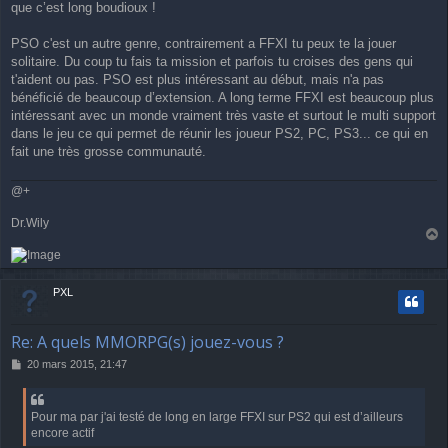
que c’est long boudioux !
PSO c'est un autre genre, contrairement a FFXI tu peux te la jouer
solitaire. Du coup tu fais ta mission et parfois tu croises des gens qui
t'aident ou pas. PSO est plus intéressant au début, mais n'a pas
bénéficié de beaucoup d’extension. A long terme FFXI est beaucoup plus
intéressant avec un monde vraiment très vaste et surtout le multi support
dans le jeu ce qui permet de réunir les joueur PS2, PC, PS3... ce qui en
fait une très grosse communauté.
@+
Dr.Wily
a
u
t
PXL
Re: A quels MMORPG(s) jouez-vous ?
M
20 mars 2015, 21:47
e
s
s
Pour ma par j'ai testé de long en large FFXI sur PS2 qui est d’ailleurs
a
encore actif
g