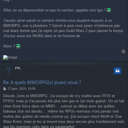
s
s
a
Allez on va dépoussiérer un peu la section, appelez-moi Igor !
g
e
J'aurais aimé savoir si certains d'entre-vous jouaient toujours à un
MMORPG, voir à plusieurs ? Savoir à quoi vous jouez m'intéresse pas
mal étant donné que j'ai repris un peu Guild Wars 2 pour passer le temps.
J'inclus aussi les MOBA dans le lot histoire de.
Alors ?
a
u
t
PXL
Re: A quels MMORPG(s) jouez-vous ?
M
27 janv. 2015, 19:58
e
Désolé, j'onis le MMORPG. J'ai essayé de m'y mettre avec FFXI et
s
FFXIV. mais je n'ai jamais été plus loin que le 1er mois gratuit. On se fait
s
a
chier d'une force dans un MMO.... surtout au début avec les quêtes
g
bateaux d'un nul absolu.... même les RPGs normaux n'ont jamais osé
e
mettre des quêtes de merde comme ça. (j'ai essayé viteuf WoW et Star
Wars Kotor, mais je les ai trouvé tous deux encore plus horriblement nuls
que les premiers cités dans ce paragraphe)